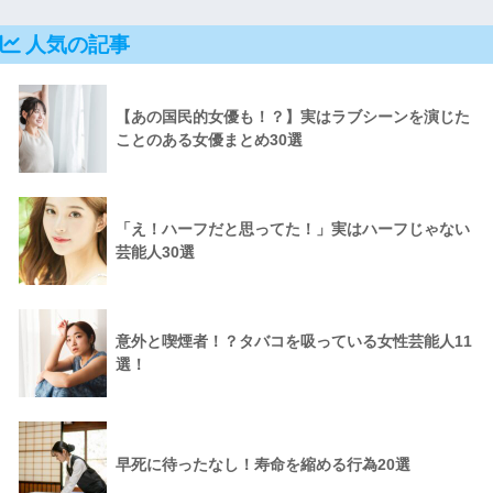
人気の記事
【あの国民的女優も！？】実はラブシーンを演じた
ことのある女優まとめ30選
「え！ハーフだと思ってた！」実はハーフじゃない
芸能人30選
意外と喫煙者！？タバコを吸っている女性芸能人11
選！
早死に待ったなし！寿命を縮める行為20選