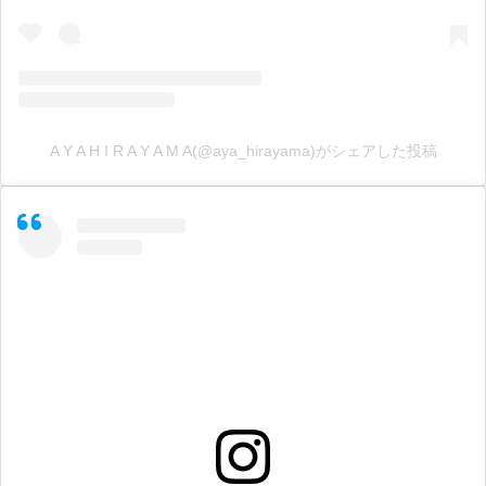
A Y A H I R A Y A M A(@aya_hirayama)がシェアした投稿