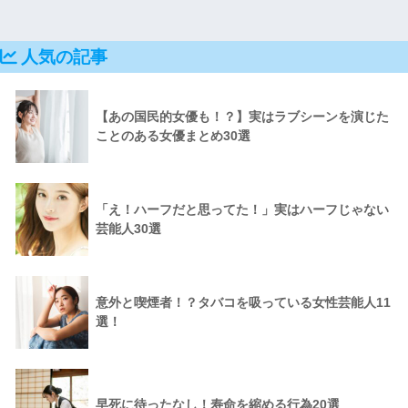
人気の記事
【あの国民的女優も！？】実はラブシーンを演じた
ことのある女優まとめ30選
「え！ハーフだと思ってた！」実はハーフじゃない
芸能人30選
意外と喫煙者！？タバコを吸っている女性芸能人11
選！
早死に待ったなし！寿命を縮める行為20選