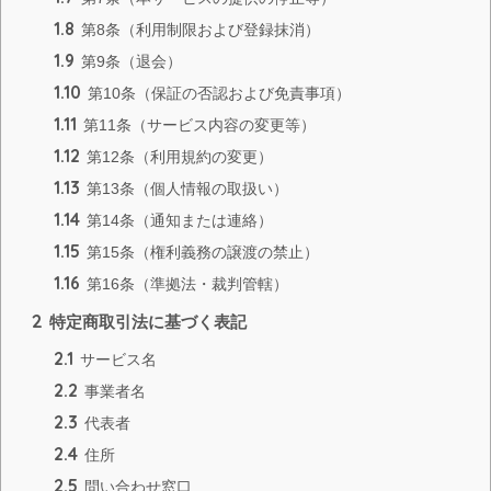
1.8
第8条（利用制限および登録抹消）
1.9
第9条（退会）
1.10
第10条（保証の否認および免責事項）
1.11
第11条（サービス内容の変更等）
1.12
第12条（利用規約の変更）
1.13
第13条（個人情報の取扱い）
1.14
第14条（通知または連絡）
1.15
第15条（権利義務の譲渡の禁止）
1.16
第16条（準拠法・裁判管轄）
2
特定商取引法に基づく表記
2.1
サービス名
2.2
事業者名
2.3
代表者
2.4
住所
2.5
問い合わせ窓口