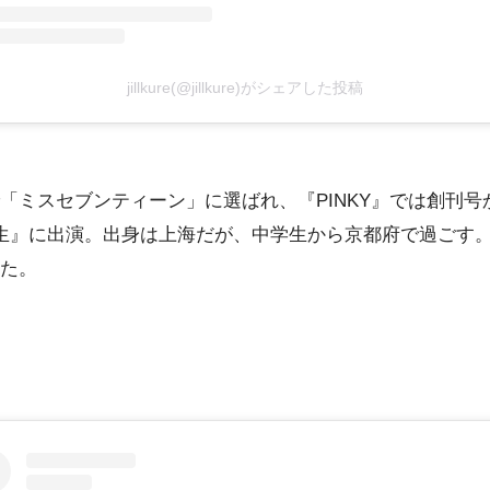
jillkure(@jillkure)がシェアした投稿
ョンで「ミスセブンティーン」に選ばれ、『PINKY』では創
生』に出演。出身は上海だが、中学生から京都府で過ごす。
った。