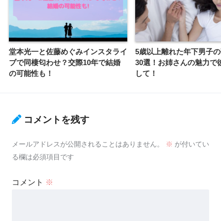
堂本光一と佐藤めぐみインスタライ
5歳以上離れた年下男子
ブで同棲匂わせ？交際10年で結婚
30選！お姉さんの魅力で
の可能性も！
して！
コメントを残す
メールアドレスが公開されることはありません。
※
が付いてい
る欄は必須項目です
コメント
※