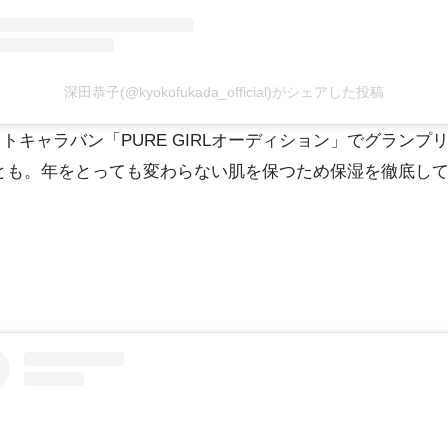
深田恭子(@kyokofukada_official)がシェアした投稿
ウトキャラバン「PURE GIRLオーディション」でグラン
ことも。年をとっても変わらない肌を保つため保湿を徹底し