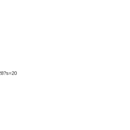
728?s=20