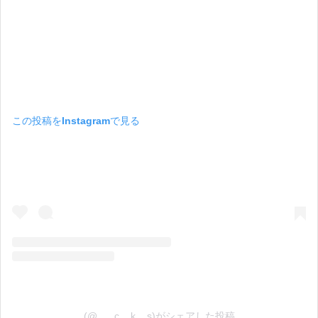
この投稿をInstagramで見る
(@___c__k__s)がシェアした投稿