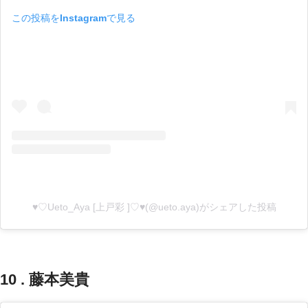
この投稿をInstagramで見る
♥♡Ueto_Aya [上戸彩 ]♡♥(@ueto.aya)がシェアした投稿
10 . 藤本美貴