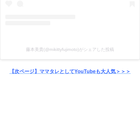
藤本美貴(@mikittyfujimoto)がシェアした投稿
【次ページ】ママタレとしてYouTubeも大人気＞＞＞