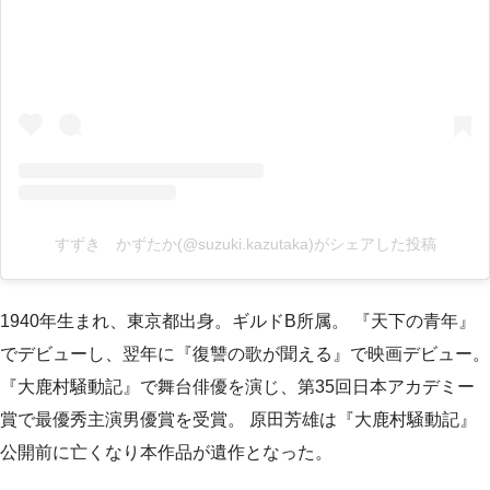
すずき かずたか(@suzuki.kazutaka)がシェアした投稿
1940年生まれ、東京都出身。ギルドB所属。 『天下の青年』
でデビューし、翌年に『復讐の歌が聞える』で映画デビュー。
『大鹿村騒動記』で舞台俳優を演じ、第35回日本アカデミー
賞で最優秀主演男優賞を受賞。 原田芳雄は『大鹿村騒動記』
公開前に亡くなり本作品が遺作となった。