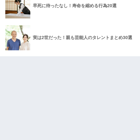
早死に待ったなし！寿命を縮める行為20選
実は2世だった！親も芸能人のタレントまとめ30選