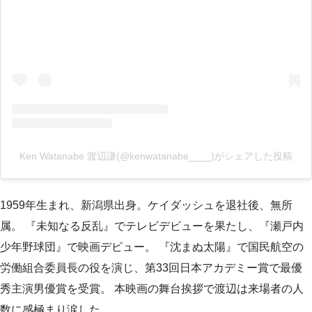
Ken Watanabe 渡辺謙(@kenwatanabe____)がシェアした投稿
1959年生まれ、新潟県出身。ケイダッシュを退社後、無所
属。 『未知なる反乱』でテレビデビューを果たし、『瀬戸内
少年野球団』で映画デビュー。 『沈まぬ太陽』で国民航空の
労働組合委員長の役を演じ、第33回日本アカデミー賞で最優
秀主演男優賞を受賞。 本映画の舞台挨拶で渡辺は来場者の人
数に感極まり涙した。