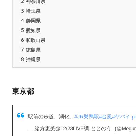
2
神奈川県
3
埼玉県
4
静岡県
5
愛知県
6
和歌山県
7
徳島県
8
沖縄県
東京都
駅前の歩道、湖化。
#JR巣鴨駅
#台風
#ヤバイ
p
— 緒方恵美@12/23LIVE禊-ととのう- (@Megumi