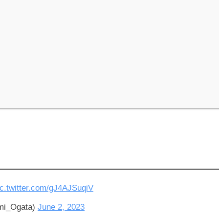
ic.twitter.com/gJ4AJSuqiV
_Ogata)
June 2, 2023